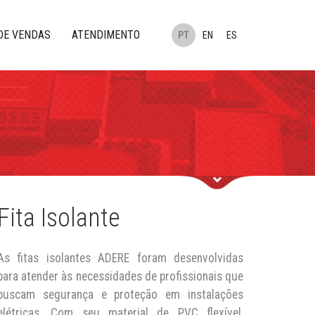
DE VENDAS
ATENDIMENTO
PT
EN
ES
Fita Isolante
As fitas isolantes ADERE foram desenvolvidas
para atender às necessidades de profissionais que
buscam segurança e proteção em instalações
elétricas. Com seu material de PVC flexível,