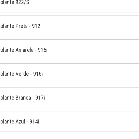
Isolante 922/S
solante Preta - 912i
solante Amarela - 915i
solante Verde - 916i
solante Branca - 917i
solante Azul - 914i