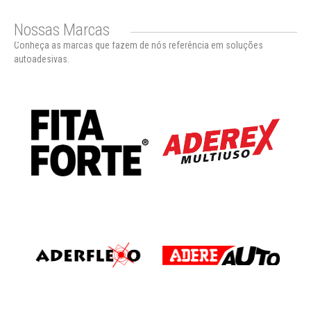
Nossas Marcas
Conheça as marcas que fazem de nós referência em soluções
autoadesivas.