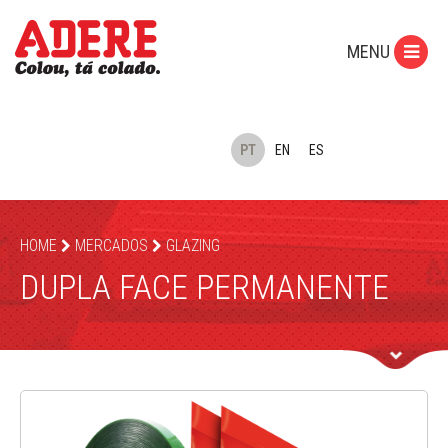
MENU
PT
EN
ES
HOME
MERCADOS
GLAZING
DUPLA FACE PERMANENTE