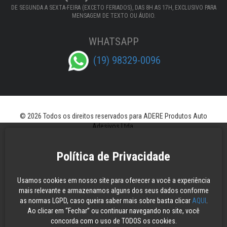
DE SEGUNDA A SEXTA-FEIRA (EXCETO FERIADOS), DAS 8H AS 17H, EXCLUSIVO PARA
MENSAGEM DE TEXTO OU ÁUDIO.
WHATSAPP
(19) 98329-0096
© 2026 Todos os direitos reservados para ADERE Produtos Auto
Adesivos Ltda.
Política de Privacidade
Usamos cookies em nosso site para oferecer a você a experiência
mais relevante e armazenamos alguns dos seus dados conforme
as normas LGPD, caso queira saber mais sobre basta clicar
AQUI
.
Ao clicar em “Fechar” ou continuar navegando no site, você
concorda com o uso de TODOS os cookies.