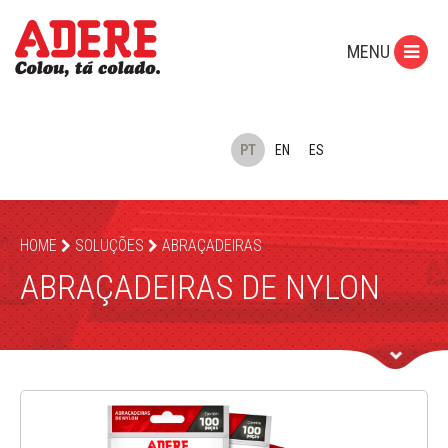
MENU
PT
EN
ES
HOME
SOLUÇÕES
ABRAÇADEIRAS
ABRAÇADEIRAS DE NYLON