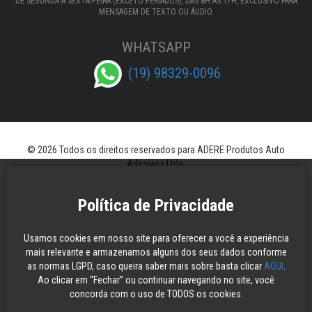
DE SEGUNDA A SEXTA-FEIRA (EXCETO FERIADOS), DAS 8H AS 17H, EXCLUSIVO PARA
MENSAGEM DE TEXTO OU ÁUDIO.
WHATSAPP
(19) 98329-0096
© 2026 Todos os direitos reservados para ADERE Produtos Auto
Adesivos Ltda.
Política de Privacidade
Usamos cookies em nosso site para oferecer a você a experiência
mais relevante e armazenamos alguns dos seus dados conforme
as normas LGPD, caso queira saber mais sobre basta clicar
AQUI
.
Ao clicar em “Fechar” ou continuar navegando no site, você
concorda com o uso de TODOS os cookies.