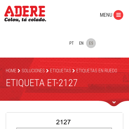
MENU
PT
EN
ES
HOME
SOLUCIONES
ETIQUETAS
ETIQUETAS EN RUEDO
ETIQUETA ET-2127