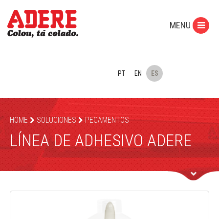
MENU
PT
EN
ES
HOME
SOLUCIONES
PEGAMENTOS
LÍNEA DE ADHESIVO ADERE